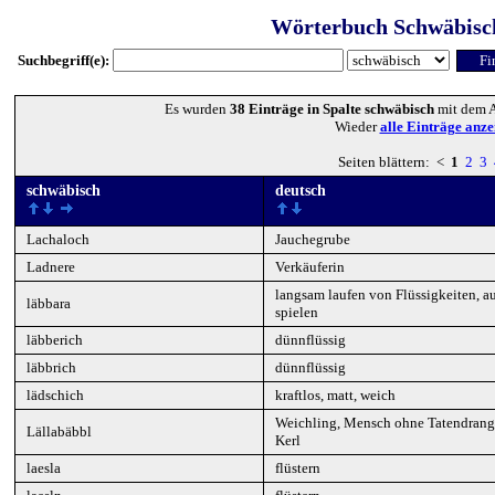
Wörterbuch Schwäbisc
Suchbegriff(e):
Es wurden
38 Einträge in Spalte schwäbisch
mit dem A
Wieder
alle Einträge anze
Seiten blättern: <
1
2
3
schwäbisch
deutsch
Lachaloch
Jauchegrube
Ladnere
Verkäuferin
langsam laufen von Flüssigkeiten, a
läbbara
spielen
läbberich
dünnflüssig
läbbrich
dünnflüssig
lädschich
kraftlos, matt, weich
Weichling, Mensch ohne Tatendrang
Lällabäbbl
Kerl
laesla
flüstern