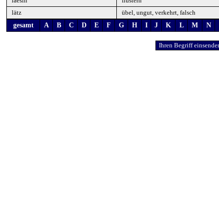
laesln
flüstern
lätz
übel, ungut, verkehrt, falsch
gesamt
A
B
C
D
E
F
G
H
I
J
K
L
M
N