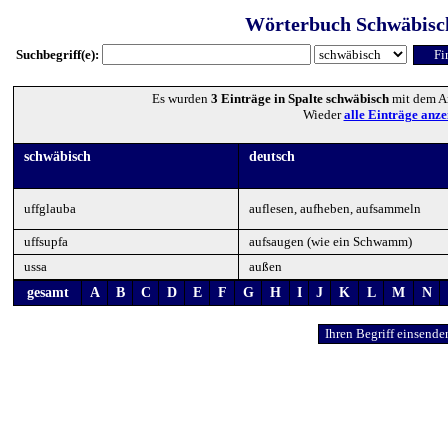
Wörterbuch Schwäbisc
Suchbegriff(e):
Es wurden
3 Einträge in Spalte schwäbisch
mit dem A
Wieder
alle Einträge anze
schwäbisch
deutsch
uffglauba
auflesen, aufheben, aufsammeln
uffsupfa
aufsaugen (wie ein Schwamm)
ussa
außen
gesamt
A
B
C
D
E
F
G
H
I
J
K
L
M
N