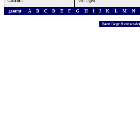
Gärschtle
Vermögen
gesamt
A
B
C
D
E
F
G
H
I
J
K
L
M
N