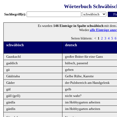
Wörterbuch Schwäbisc
Suchbegriff(e):
Es wurden
146 Einträge in Spalte schwäbisch
mit dem 
Wieder
alle Einträge anze
Seiten blättern: <
1
2
3
4
5
6
schwäbisch
deutsch
Gaaskachl
großer Bräter für eine Gans
gaddich
hübsch, passend
gä
geben
Gäälriaba
Gelbe Rübe, Karotte
Gäder
der Pulsbereich am Handgelenk
gäl
gelb
gäll (gell)
nicht wahr?
gärdla
im Hobbygarten arbeiten
gärdln
im Hobbygarten arbeiten