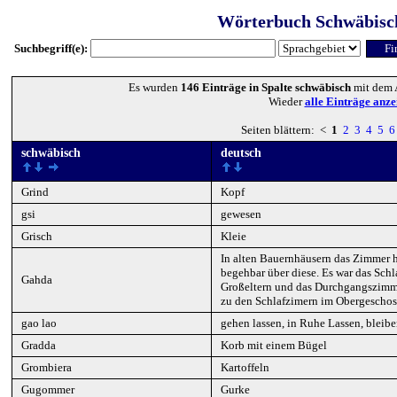
Wörterbuch Schwäbisc
Suchbegriff(e):
Es wurden
146 Einträge in Spalte schwäbisch
mit dem 
Wieder
alle Einträge anze
Seiten blättern: <
1
2
3
4
5
6
schwäbisch
deutsch
Grind
Kopf
gsi
gewesen
Grisch
Kleie
In alten Bauernhäusern das Zimmer h
begehbar über diese. Es war das Sch
Gahda
Großeltern und das Durchgangszimm
zu den Schlafzimern im Obergeschos
gao lao
gehen lassen, in Ruhe Lassen, bleibe
Gradda
Korb mit einem Bügel
Grombiera
Kartoffeln
Gugommer
Gurke