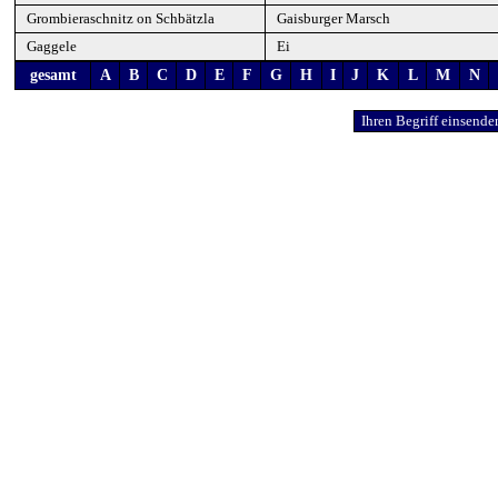
Grombieraschnitz on Schbätzla
Gaisburger Marsch
Gaggele
Ei
gesamt
A
B
C
D
E
F
G
H
I
J
K
L
M
N