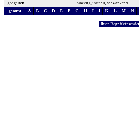
gaogalich
wacklig, instabil, schwankend
gesamt
A
B
C
D
E
F
G
H
I
J
K
L
M
N