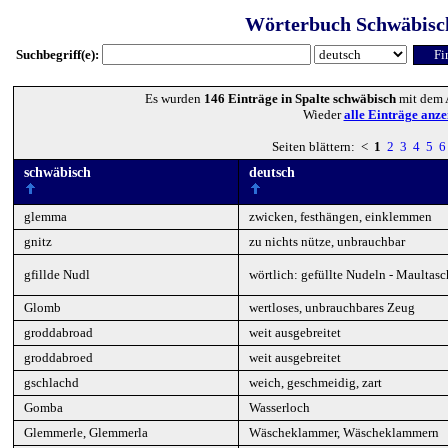
Wörterbuch Schwäbisc
Suchbegriff(e):
Es wurden
146 Einträge in Spalte schwäbisch
mit dem 
Wieder
alle Einträge anze
Seiten blättern: <
1
2
3
4
5
6
schwäbisch
deutsch
glemma
zwicken, festhängen, einklemmen
gnitz
zu nichts nütze, unbrauchbar
gfillde Nudl
wörtlich: gefüllte Nudeln - Maultas
Glomb
wertloses, unbrauchbares Zeug
groddabroad
weit ausgebreitet
groddabroed
weit ausgebreitet
gschlachd
weich, geschmeidig, zart
Gomba
Wasserloch
Glemmerle, Glemmerla
Wäscheklammer, Wäscheklammern