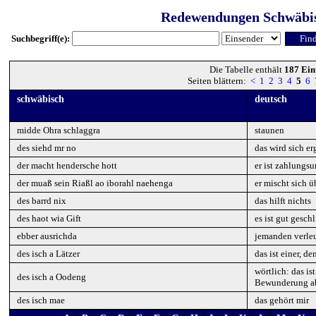
Redewendungen Schwäbi
Suchbegriff(e):
Die Tabelle enthält
187 Ein
Seiten blättern:
<
1
2
3
4
5
6
schwäbisch
deutsch
midde Ohra schlaggra
staunen
des siehd mr no
das wird sich e
der macht hendersche hott
er ist zahlungs
der muaß sein Riaßl ao iborahl naehenga
er mischt sich ü
des barrd nix
das hilft nichts
des haot wia Gift
es ist gut geschl
ebber ausrichda
jemanden verleu
des isch a Lätzer
das ist einer, 
wörtlich: das is
des isch a Oodeng
Bewunderung ab
des isch mae
das gehört mir