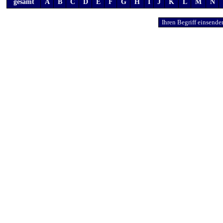
gesamt
A
B
C
D
E
F
G
H
I
J
K
L
M
N