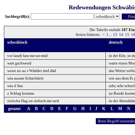
Redewendungen Schwäbi
Suchbegriff(e):
Die Tabelle enthält
187 Ein
Seiten blättern:
<
1
...
13
14
15
1
schwäbisch
deutsch
vor laudr lass-me-ao-mid
in der Eile, in d
wart gschwend
warte einen Mo
wenn no ao s Wädder mid däd
das Wetter sollt
wia ausam Schächdele
wie aus dem Ei g
wia d Sau
sehr, sehr schnel
z Schlag komma
zu Rande kom
zwischa Dag on siehsch-me-ned
in der Abendd
gesamt
A
B
C
D
E
F
G
H
I
J
K
L
M
N