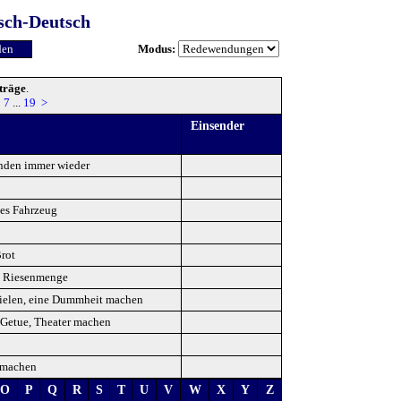
sch-Deutsch
Modus:
träge
.
7
...
19
>
Einsender
änden immer wieder
ses Fahrzeug
rot
ne Riesenmenge
pielen, eine Dummheit machen
 Getue, Theater machen
 machen
O
P
Q
R
S
T
U
V
W
X
Y
Z