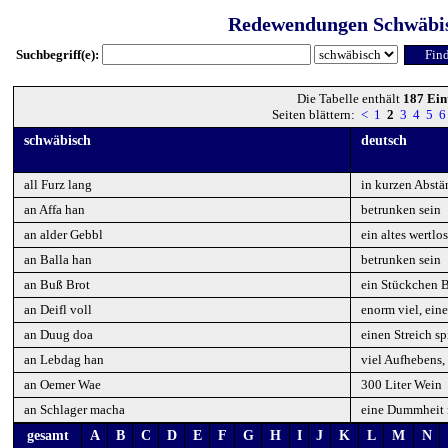
Redewendungen Schwäbi
Suchbegriff(e):
Die Tabelle enthält
187 Ein
Seiten blättern:
<
1
2
3
4
5
6
schwäbisch
deutsch
all Furz lang
in kurzen Abst
an Affa han
betrunken sein
an alder Gebbl
ein altes wertlo
an Balla han
betrunken sein
an Buß Brot
ein Stückchen B
an Deifl voll
enorm viel, ei
an Duug doa
einen Streich s
an Lebdag han
viel Aufhebens,
an Oemer Wae
300 Liter Wein
an Schlager macha
eine Dummheit
gesamt
A
B
C
D
E
F
G
H
I
J
K
L
M
N