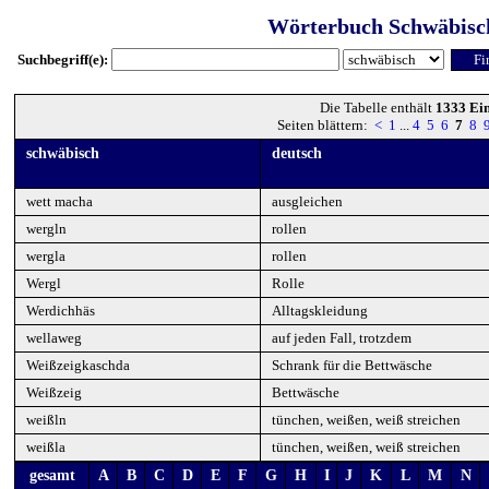
Wörterbuch Schwäbisc
Suchbegriff(e):
Die Tabelle enthält
1333 Ei
Seiten blättern:
<
1
...
4
5
6
7
8
schwäbisch
deutsch
wett macha
ausgleichen
wergln
rollen
wergla
rollen
Wergl
Rolle
Werdichhäs
Alltagskleidung
wellaweg
auf jeden Fall, trotzdem
Weißzeigkaschda
Schrank für die Bettwäsche
Weißzeig
Bettwäsche
weißln
tünchen, weißen, weiß streichen
weißla
tünchen, weißen, weiß streichen
gesamt
A
B
C
D
E
F
G
H
I
J
K
L
M
N