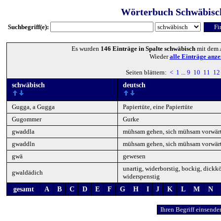
Wörterbuch Schwäbisc
Suchbegriff(e):
Es wurden
146 Einträge in Spalte schwäbisch
mit dem 
Wieder
alle Einträge anze
Seiten blättern:
<
1
...
9
10
11
12
schwäbisch
deutsch
Gugga, a Gugga
Papiertüte, eine Papiertüte
Gugommer
Gurke
gwaddla
mühsam gehen, sich mühsam vorwär
gwaddln
mühsam gehen, sich mühsam vorwär
gwä
gewesen
unartig, widerborstig, bockig, dickkö
gwaldädich
widerspenstig
gesamt
A
B
C
D
E
F
G
H
I
J
K
L
M
N