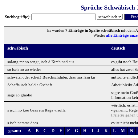
Sprüche Schwäbisch-
Suchbegriff(e):
Es wurden
7 Einträge in Spalte schwäbisch
mit dem A
Wieder
alle Einträge anze
schwäbisch
deutsch
solang mr no sengt, isch d Kirch ned aus
es gibt noch Ho
so isch no ao wieder
alles hat zwei S
schwätz, oder scheiß Buachschdaba, dass mrs läsa ka
antworte endlic
Schaffa isch hald a Gschäft
Arbeit bleibt Ar
sagte mein Groß
sage ao glaobe
Information ke
wörtlich: es is
s isch no koe Gaas em Räga vrsoffa
- gemeint: Regen
Freie zu gehen 
s isch nemme dees
es ist nicht meh
gesamt
A
B
C
D
E
F
G
H
I
J
K
L
M
N