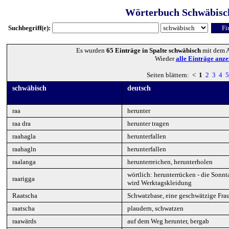
Wörterbuch Schwäbisc
Suchbegriff(e):
Es wurden
65 Einträge in Spalte schwäbisch
mit dem A
Wieder
alle Einträge anze
Seiten blättern: <
1
2
3
4
5
schwäbisch
deutsch
raa
herunter
raa dra
herunter tragen
raahagla
herunterfallen
raahagln
herunterfallen
raalanga
herunterreichen, herunterholen
wörtlich: herunterrücken - die Sonn
raarigga
wird Werktagskleidung
Raatscha
Schwatzbase, eine geschwätzige Fra
raatscha
plaudern, schwatzen
raawärds
auf dem Weg herunter, bergab