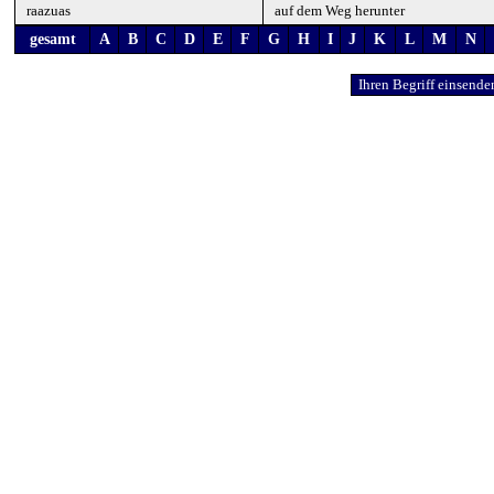
raazuas
auf dem Weg herunter
gesamt
A
B
C
D
E
F
G
H
I
J
K
L
M
N